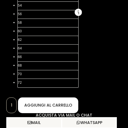
54
56
58
60
62
64
66
68
70
72
AGGIUNGI AL CARRELLO
ACQUISTA VIA MAIL O CHAT
MAIL
WHATSAPP