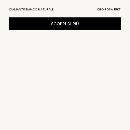
DIAMANTE BIANCO NATURALE
ORO ROSA 18KT
SCOPRI DI PIÙ
A
SM