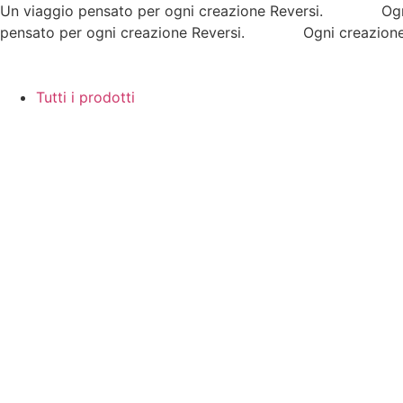
Vai
Un viaggio pensato per ogni creazione Reversi. Ogni c
al
pensato per ogni creazione Reversi. Ogni creazione Re
contenuto
Tutti i prodotti