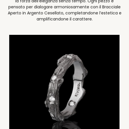
la forza dell’eleganza senza tempo. Ogni pezzo è
pensato per dialogare armoniosamente con il Bracciale
Aperto in Argento Cesellato, completandone l’estetica e
amplificandone il carattere.