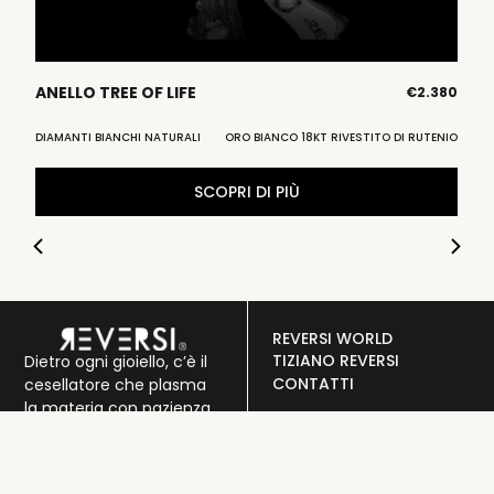
ANELLO TREE OF LIFE
A
80
€
2.380
KT
DIAMANTI BIANCHI NATURALI
ORO BIANCO 18KT RIVESTITO DI RUTENIO
DI
SCOPRI DI PIÙ
REVERSI WORLD
TIZIANO REVERSI
Dietro ogni gioiello, c’è il
CONTATTI
cesellatore che plasma
la materia con pazienza
SERVIZIO CLIENTI
e passione. Ogni colpo,
PRIVACY POLICY
ogni dettaglio, è un atto
COOKIE POLICY
d’amore verso la