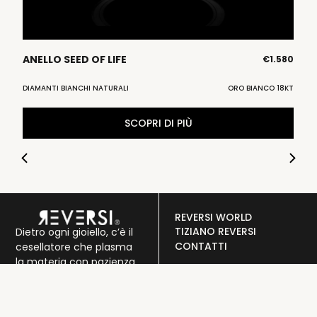
ANELLO SEED OF LIFE
A
30
€
1.580
KT
DIAMANTI BIANCHI NATURALI
ORO BIANCO 18KT
DI
SCOPRI DI PIÙ
REVERSI WORLD
TIZIANO REVERSI
Dietro ogni gioiello, c’è il
CONTATTI
cesellatore che plasma
la materia con pazienza
SERVIZIO CLIENTI
e passione. Ogni colpo,
PRIVACY POLICY
ogni dettaglio, è un atto
COOKIE POLICY
d’amore verso la