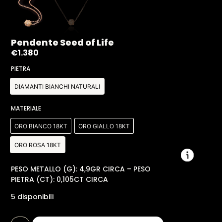
Pendente Seed of Life
€
1.380
PIETRA
DIAMANTI BIANCHI NATURALI
MATERIALE
ORO BIANCO 18KT
ORO GIALLO 18KT
ORO ROSA 18KT
PESO METALLO (G): 4,9GR CIRCA – PESO
PIETRA (CT): 0,105CT CIRCA
5 disponibili