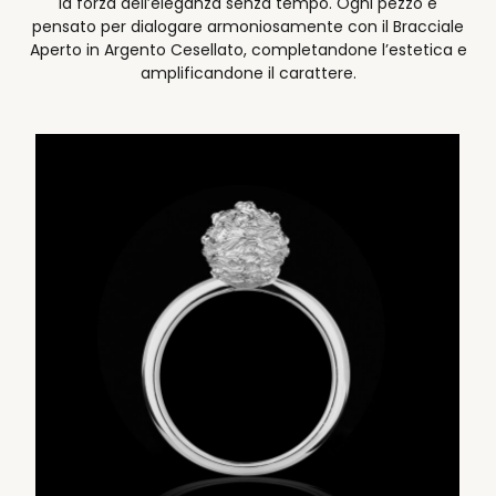
la forza dell’eleganza senza tempo. Ogni pezzo è
pensato per dialogare armoniosamente con il Bracciale
Aperto in Argento Cesellato, completandone l’estetica e
amplificandone il carattere.